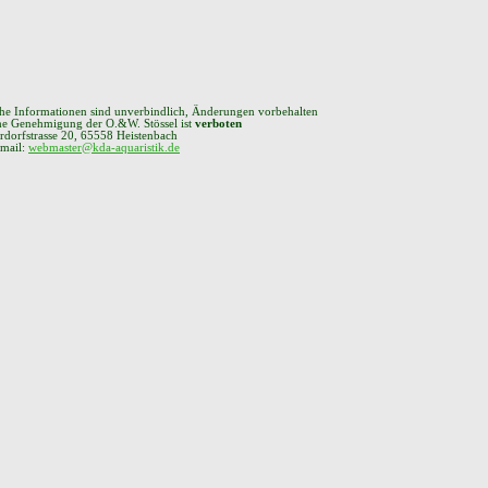
che Informationen sind unverbindlich, Änderungen vorbehalten
che Genehmigung der O.&W. Stössel ist
verboten
rdorfstrasse 20, 65558 Heistenbach
 mail:
webmaster@kda-aquaristik.de