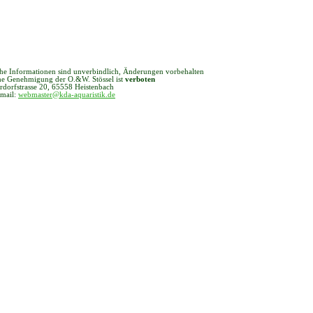
che Informationen sind unverbindlich, Änderungen vorbehalten
che Genehmigung der O.&W. Stössel ist
verboten
rdorfstrasse 20, 65558 Heistenbach
 mail:
webmaster@kda-aquaristik.de