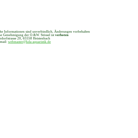
che Informationen sind unverbindlich, Änderungen vorbehalten
che Genehmigung der O.&W. Stössel ist
verboten
rdorfstrasse 20, 65558 Heistenbach
 mail:
webmaster@kda-aquaristik.de