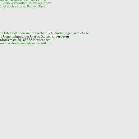
 Selbstverständlich liefern wir Ihnen
ügel auch einzeln. Fragen Sie an
che Informationen sind unverbindlich, Änderungen vorbehalten
che Genehmigung der O.&W. Stössel ist
verboten
rdorfstrasse 20, 65558 Heistenbach
 mail:
webmaster@kda-aquaristik.de