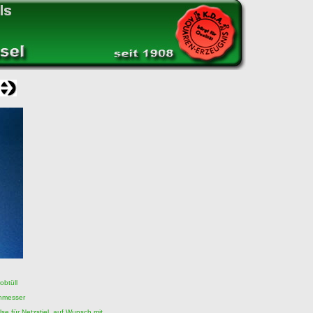
btüll
chmesser
se für Netzstiel, auf Wunsch mit