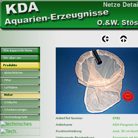
Artikel/Teil Nummer
0781
Artikelname
KDA-Fangnetz Gro
Kurzbeschreibung
rund, 30 cm Dur
Umfassende Beschreibung
Fangnetze mit Hül