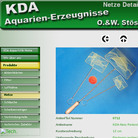
Artikel/Teil Nummer
0712
Artikelname
KDA-Netz Perlontü
Kurzbeschreibung
12 cm
Umfassende Beschreibung
Fischnetz rechteck