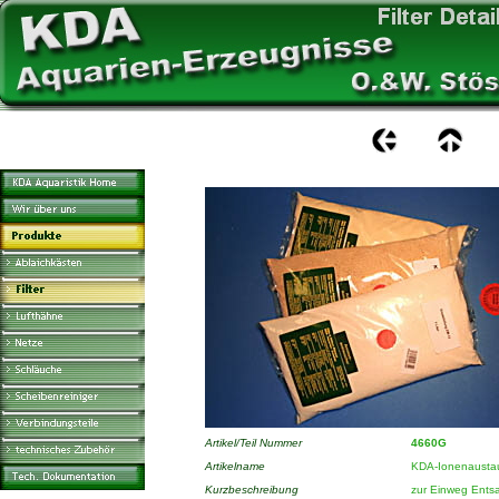
Artikel/Teil Nummer
4660G
Artikelname
KDA-Ionenaustau
Kurzbeschreibung
zur Einweg Ents