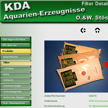
Artikel/Teil Nummer
0447G
Artikelname
KDA-Ionenausta
Kurzbeschreibung
für Wasserenthä