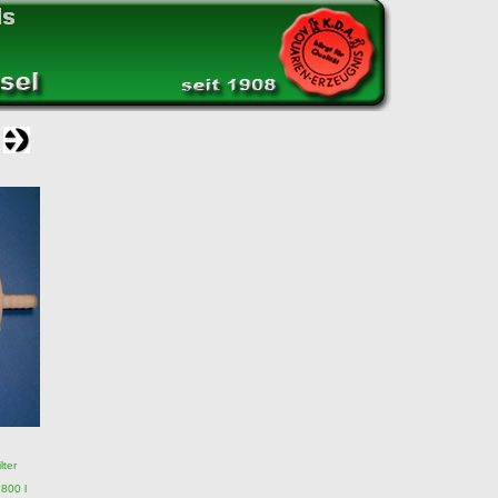
lter
 800 l