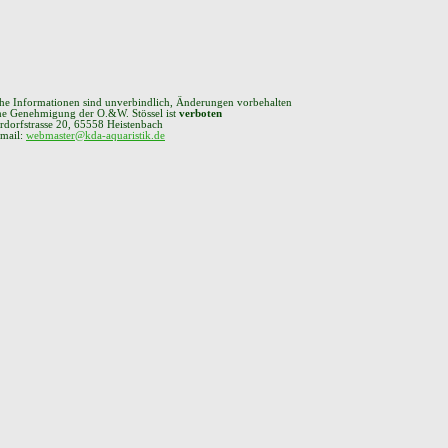
che Informationen sind unverbindlich, Änderungen vorbehalten
che Genehmigung der O.&W. Stössel ist
verboten
rdorfstrasse 20, 65558 Heistenbach
 mail:
webmaster@kda-aquaristik.de