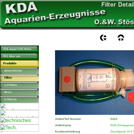
Artikel/Teil Nummer
0422
Artikelname
KDA.Einwegentsa
Kurzbeschreibung
Standgerät Gr.3 f