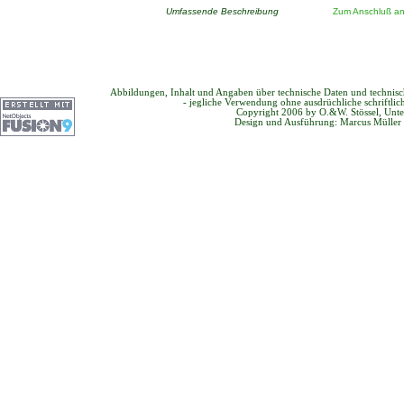
Umfassende Beschreibung
Zum Anschluß an 
Abbildungen, Inhalt und Angaben über technische Daten und technis
- jegliche Verwendung ohne ausdrüchliche schriftli
Copyright 2006 by O.&W. Stössel, Unte
Design und Ausführung: Marcus Müller