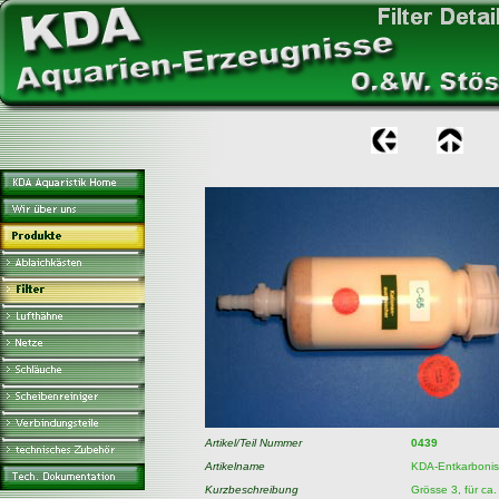
Artikel/Teil Nummer
0439
Artikelname
KDA-Entkarbonisi
Kurzbeschreibung
Grösse 3, für ca.